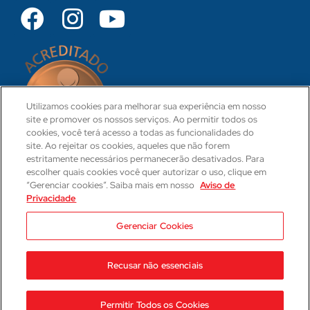
Utilizamos cookies para melhorar sua experiência em nosso
site e promover os nossos serviços. Ao permitir todos os
cookies, você terá acesso a todas as funcionalidades do
site. Ao rejeitar os cookies, aqueles que não forem
estritamente necessários permanecerão desativados. Para
escolher quais cookies você quer autorizar o uso, clique em
“Gerenciar cookies”. Saiba mais em nosso
Aviso de
Privacidade
CRM 31-PR
Camila Hartmann
Gerenciar Cookies
Responsável Técnica Médica
CRM: 29623-PR | RQE: 21593
Recusar não essenciais
2023 © Hospital Cajuru
Aviso de Privacidade
Permitir Todos os Cookies