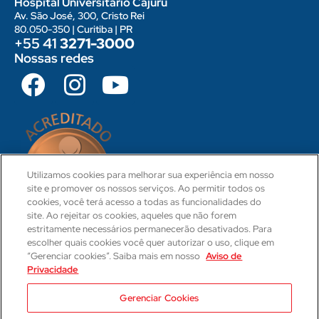
Hospital Universitário Cajuru
Av. São José, 300, Cristo Rei
80.050-350 | Curitiba | PR
+55 41
3271-3000
Nossas redes
Utilizamos cookies para melhorar sua experiência em nosso
site e promover os nossos serviços. Ao permitir todos os
cookies, você terá acesso a todas as funcionalidades do
site. Ao rejeitar os cookies, aqueles que não forem
estritamente necessários permanecerão desativados. Para
escolher quais cookies você quer autorizar o uso, clique em
“Gerenciar cookies”. Saiba mais em nosso
Aviso de
Privacidade
CRM 31-PR
Camila Hartmann
Gerenciar Cookies
Responsável Técnica Médica