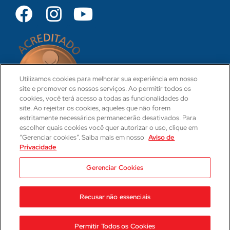
Utilizamos cookies para melhorar sua experiência em nosso
site e promover os nossos serviços. Ao permitir todos os
cookies, você terá acesso a todas as funcionalidades do
site. Ao rejeitar os cookies, aqueles que não forem
estritamente necessários permanecerão desativados. Para
escolher quais cookies você quer autorizar o uso, clique em
“Gerenciar cookies”. Saiba mais em nosso
Aviso de
Privacidade
CRM 31-PR
Camila Hartmann
Gerenciar Cookies
Responsável Técnica Médica
CRM: 29623-PR | RQE: 21593
Recusar não essenciais
2023 © Hospital Cajuru
Aviso de Privacidade
Permitir Todos os Cookies