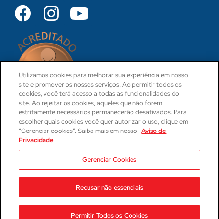
Utilizamos cookies para melhorar sua experiência em nosso
site e promover os nossos serviços. Ao permitir todos os
cookies, você terá acesso a todas as funcionalidades do
site. Ao rejeitar os cookies, aqueles que não forem
estritamente necessários permanecerão desativados. Para
escolher quais cookies você quer autorizar o uso, clique em
“Gerenciar cookies”. Saiba mais em nosso
Aviso de
Privacidade
CRM 31-PR
Camila Hartmann
Gerenciar Cookies
Responsável Técnica Médica
CRM: 29623-PR | RQE: 21593
Recusar não essenciais
2023 © Hospital Cajuru
Aviso de Privacidade
Permitir Todos os Cookies