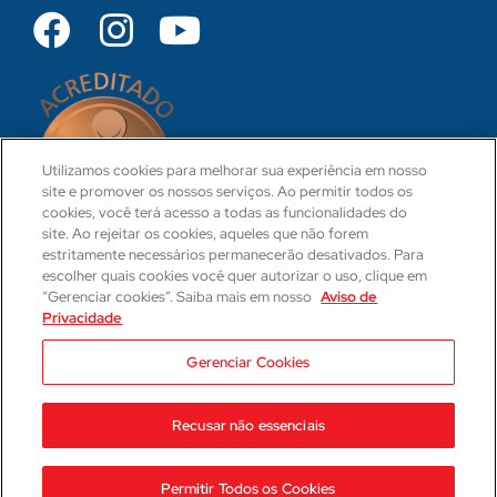
Utilizamos cookies para melhorar sua experiência em nosso
site e promover os nossos serviços. Ao permitir todos os
cookies, você terá acesso a todas as funcionalidades do
site. Ao rejeitar os cookies, aqueles que não forem
estritamente necessários permanecerão desativados. Para
escolher quais cookies você quer autorizar o uso, clique em
“Gerenciar cookies”. Saiba mais em nosso
Aviso de
Privacidade
CRM 31-PR
Camila Hartmann
Gerenciar Cookies
Responsável Técnica Médica
CRM: 29623-PR | RQE: 21593
Recusar não essenciais
2023 © Hospital Cajuru
Aviso de Privacidade
Permitir Todos os Cookies