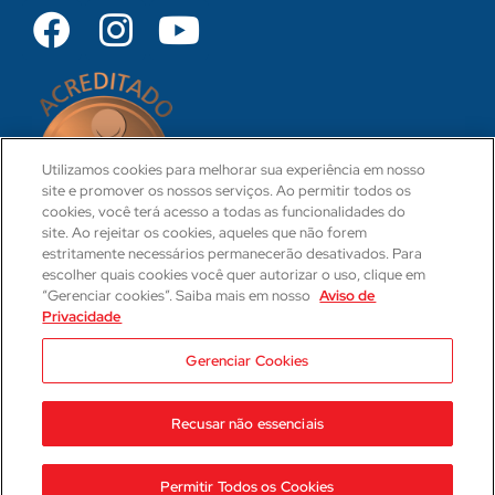
Utilizamos cookies para melhorar sua experiência em nosso
site e promover os nossos serviços. Ao permitir todos os
cookies, você terá acesso a todas as funcionalidades do
site. Ao rejeitar os cookies, aqueles que não forem
estritamente necessários permanecerão desativados. Para
escolher quais cookies você quer autorizar o uso, clique em
“Gerenciar cookies”. Saiba mais em nosso
Aviso de
Privacidade
CRM 31-PR
Camila Hartmann
Gerenciar Cookies
Responsável Técnica Médica
CRM: 29623-PR | RQE: 21593
Recusar não essenciais
2023 © Hospital Cajuru
Aviso de Privacidade
Permitir Todos os Cookies