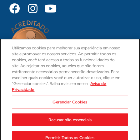
Utilizamos cookies para melhorar sua experiência em nosso
site e promover os nossos serviços. Ao permitir todos os
cookies, você terá acesso a todas as funcionalidades do
site. Ao rejeitar os cookies, aqueles que não forem
estritamente necessários permanecerão desativados. Para
escolher quais cookies você quer autorizar o uso, clique em
“Gerenciar cookies”. Saiba mais em nosso
Aviso de
Privacidade
CRM 31-PR
Camila Hartmann
Gerenciar Cookies
Responsável Técnica Médica
CRM: 29623-PR | RQE: 21593
Recusar não essenciais
2023 © Hospital Cajuru
Aviso de Privacidade
Permitir Todos os Cookies