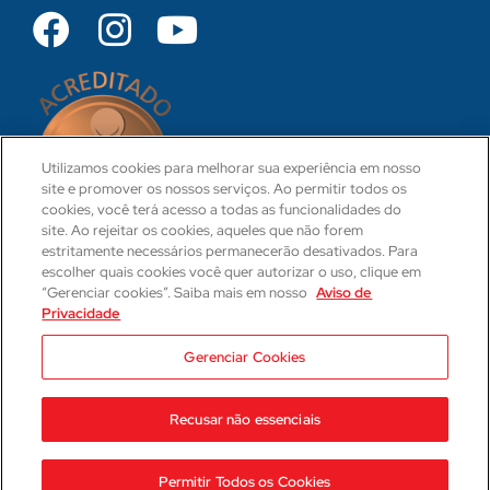
Utilizamos cookies para melhorar sua experiência em nosso
site e promover os nossos serviços. Ao permitir todos os
cookies, você terá acesso a todas as funcionalidades do
site. Ao rejeitar os cookies, aqueles que não forem
estritamente necessários permanecerão desativados. Para
escolher quais cookies você quer autorizar o uso, clique em
“Gerenciar cookies”. Saiba mais em nosso
Aviso de
Privacidade
CRM 31-PR
Camila Hartmann
Gerenciar Cookies
Responsável Técnica Médica
CRM: 29623-PR | RQE: 21593
Recusar não essenciais
2023 © Hospital Cajuru
Aviso de Privacidade
Permitir Todos os Cookies