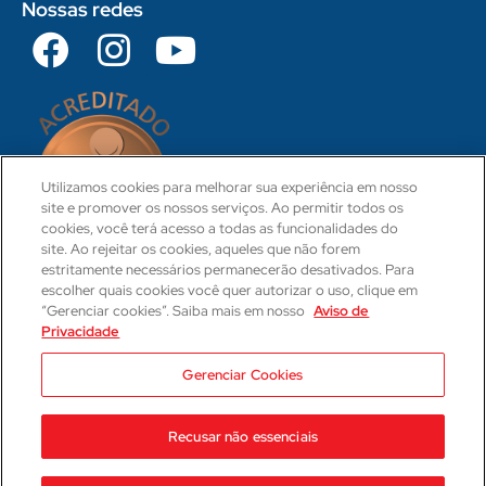
Nossas redes
Utilizamos cookies para melhorar sua experiência em nosso
site e promover os nossos serviços. Ao permitir todos os
cookies, você terá acesso a todas as funcionalidades do
site. Ao rejeitar os cookies, aqueles que não forem
estritamente necessários permanecerão desativados. Para
escolher quais cookies você quer autorizar o uso, clique em
“Gerenciar cookies”. Saiba mais em nosso
Aviso de
Privacidade
CRM 31-PR
Camila Hartmann
Gerenciar Cookies
Responsável Técnica Médica
CRM: 29623-PR | RQE: 21593
Recusar não essenciais