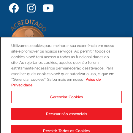
Utilizamos cookies para melhorar sua experiência em nosso
site e promover os nossos serviços. Ao permitir todos os
cookies, você terá acesso a todas as funcionalidades do
site. Ao rejeitar os cookies, aqueles que não forem
estritamente necessários permanecerão desativados. Para
escolher quais cookies você quer autorizar o uso, clique em
“Gerenciar cookies”. Saiba mais em nosso
Aviso de
Privacidade
CRM 31-PR
Camila Hartmann
Gerenciar Cookies
Responsável Técnica Médica
CRM: 29623-PR | RQE: 21593
Recusar não essenciais
2023 © Hospital Cajuru
Aviso de Privacidade
Permitir Todos os Cookies