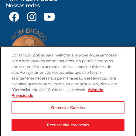
Nossas redes
Utilizamos cookies para melhorar sua experiência em nosso
site e promover os nossos serviços. Ao permitir todos os
cookies, você terá acesso a todas as funcionalidades do
site. Ao rejeitar os cookies, aqueles que não forem
estritamente necessários permanecerão desativados. Para
escolher quais cookies você quer autorizar o uso, clique em
“Gerenciar cookies”. Saiba mais em nosso
Aviso de
Privacidade
CRM 31-PR
Camila Hartmann
Gerenciar Cookies
Responsável Técnica Médica
CRM: 29623-PR | RQE: 21593
Recusar não essenciais