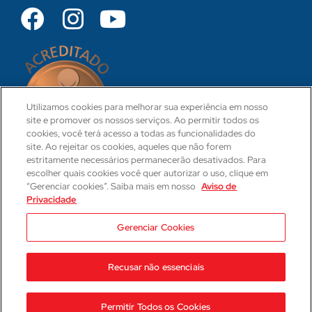
Utilizamos cookies para melhorar sua experiência em nosso
site e promover os nossos serviços. Ao permitir todos os
cookies, você terá acesso a todas as funcionalidades do
site. Ao rejeitar os cookies, aqueles que não forem
estritamente necessários permanecerão desativados. Para
escolher quais cookies você quer autorizar o uso, clique em
“Gerenciar cookies”. Saiba mais em nosso
Aviso de
Privacidade
CRM 31-PR
Camila Hartmann
Gerenciar Cookies
Responsável Técnica Médica
CRM: 29623-PR | RQE: 21593
Recusar não essenciais
2023 © Hospital Cajuru
Aviso de Privacidade
Permitir Todos os Cookies