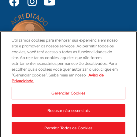
Utilizamos cookies para melhorar sua experiência em nosso
site e promover os nossos serviços. Ao permitir todos os
cookies, você terá acesso a todas as funcionalidades do
site. Ao rejeitar os cookies, aqueles que não forem
estritamente necessários permanecerão desativados. Para
escolher quais cookies você quer autorizar o uso, clique em
“Gerenciar cookies”. Saiba mais em nosso
Aviso de
Privacidade
CRM 31-PR
Camila Hartmann
Gerenciar Cookies
Responsável Técnica Médica
CRM: 29623-PR | RQE: 21593
Recusar não essenciais
2023 © Hospital Cajuru
Aviso de Privacidade
Permitir Todos os Cookies