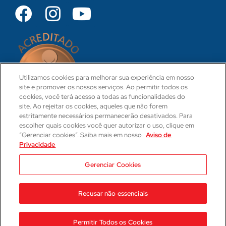
Utilizamos cookies para melhorar sua experiência em nosso
site e promover os nossos serviços. Ao permitir todos os
cookies, você terá acesso a todas as funcionalidades do
site. Ao rejeitar os cookies, aqueles que não forem
estritamente necessários permanecerão desativados. Para
escolher quais cookies você quer autorizar o uso, clique em
“Gerenciar cookies”. Saiba mais em nosso
Aviso de
Privacidade
CRM 31-PR
Camila Hartmann
Gerenciar Cookies
Responsável Técnica Médica
CRM: 29623-PR | RQE: 21593
Recusar não essenciais
2023 © Hospital Cajuru
Aviso de Privacidade
Permitir Todos os Cookies