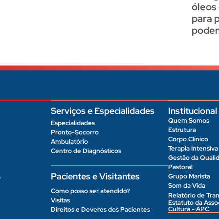
óleos
para 
podem
Serviços e Especialidades
Institucional
Quem Somos
Especialidades
Estrutura
Pronto-Socorro
Corpo Clínico
Ambulatório
Terapia Intensiva
Centro de Diagnósticos
Gestão da Quali
Pastoral
Pacientes e Visitantes
Grupo Marista
r
Som da Vida
Como posso ser atendido?
Relatório de Tran
Visitas
Estatuto da Ass
Cultura - APC
Direitos e Deveres dos Pacientes