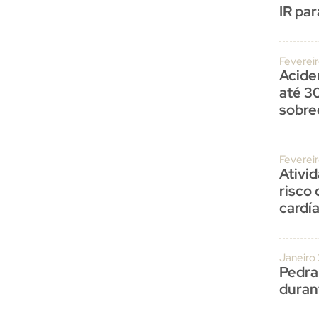
IR par
Fevereir
Acide
até 3
sobre
Feverei
Ativi
risco
cardí
Janeiro
Pedra
duran