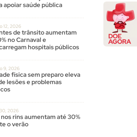
a apoiar saúde pública
o 12, 2026
ntes de trânsito aumentam
0% no Carnaval e
carregam hospitais públicos
ro 9, 2026
dade física sem preparo eleva
 de lesões e problemas
acos
 30, 2026
 nos rins aumentam até 30%
te o verão