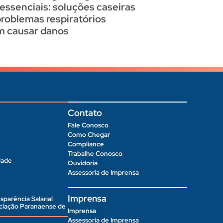
 essenciais: soluções caseiras
problemas respiratórios
 causar danos
Contato
Fale Conosco
Como Chegar
Compliance
Trabalhe Conosco
dade
Ouvidoria
Assessoria de Imprensa
Imprensa
sparência Salarial
ociação Paranaense de
Imprensa
Assessoria de Imprensa