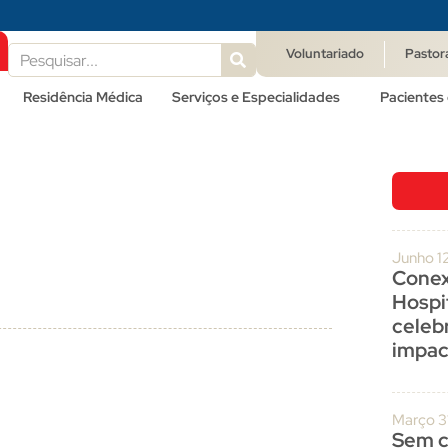
Voluntariado
Pastor
Residência Médica
Serviços e Especialidades
Pacientes 
Junho 1
Conex
Hospit
celeb
impac
Março 3
Sem c