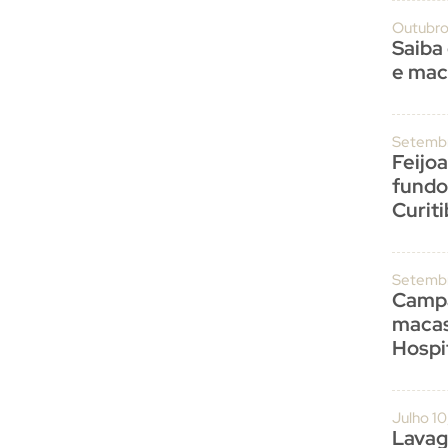
Outubro
Saiba
e mac
Setembr
Feijo
fundo
Curit
Setembr
Campa
macas
Hospit
Julho 1
Lavag