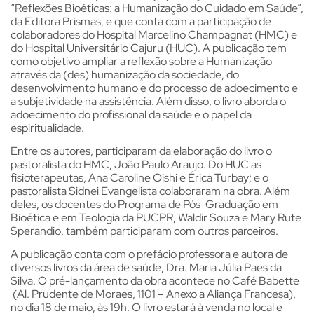
“Reflexões Bioéticas: a Humanização do Cuidado em Saúde”,
da Editora Prismas, e que conta com a participação de
colaboradores do Hospital Marcelino Champagnat (HMC) e
do Hospital Universitário Cajuru (HUC). A publicação tem
como objetivo ampliar a reflexão sobre a Humanização
através da (des) humanização da sociedade, do
desenvolvimento humano e do processo de adoecimento e
a subjetividade na assistência. Além disso, o livro aborda o
adoecimento do profissional da saúde e o papel da
espiritualidade.
Entre os autores, participaram da elaboração do livro o
pastoralista do HMC, João Paulo Araujo. Do HUC as
fisioterapeutas, Ana Caroline Oishi e Érica Turbay; e o
pastoralista Sidnei Evangelista colaboraram na obra. Além
deles, os docentes do Programa de Pós-Graduação em
Bioética e em Teologia da PUCPR, Waldir Souza e Mary Rute
Sperandio, também participaram com outros parceiros.
A publicação conta com o prefácio professora e autora de
diversos livros da área de saúde, Dra. Maria Júlia Paes da
Silva. O pré-lançamento da obra acontece no Café Babette
(Al. Prudente de Moraes, 1101 – Anexo a Aliança Francesa),
no dia 18 de maio, às 19h. O livro estará à venda no local e