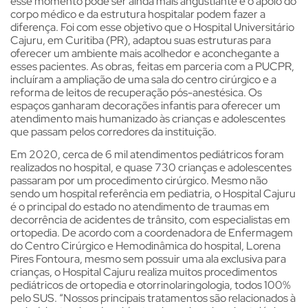
esse momento pode ser ainda mais angustiante e o apoio do
corpo médico e da estrutura hospitalar podem fazer a
diferença. Foi com esse objetivo que o Hospital Universitário
Cajuru, em Curitiba (PR), adaptou suas estruturas para
oferecer um ambiente mais acolhedor e aconchegante a
esses pacientes. As obras, feitas em parceria com a PUCPR,
incluíram a ampliação de uma sala do centro cirúrgico e a
reforma de leitos de recuperação pós-anestésica. Os
espaços ganharam decorações infantis para oferecer um
atendimento mais humanizado às crianças e adolescentes
que passam pelos corredores da instituição.
Em 2020, cerca de 6 mil atendimentos pediátricos foram
realizados no hospital, e quase 730 crianças e adolescentes
passaram por um procedimento cirúrgico. Mesmo não
sendo um hospital referência em pediatria, o Hospital Cajuru
é o principal do estado no atendimento de traumas em
decorrência de acidentes de trânsito, com especialistas em
ortopedia. De acordo com a coordenadora de Enfermagem
do Centro Cirúrgico e Hemodinâmica do hospital, Lorena
Pires Fontoura, mesmo sem possuir uma ala exclusiva para
crianças, o Hospital Cajuru realiza muitos procedimentos
pediátricos de ortopedia e otorrinolaringologia, todos 100%
pelo SUS. “Nossos principais tratamentos são relacionados à