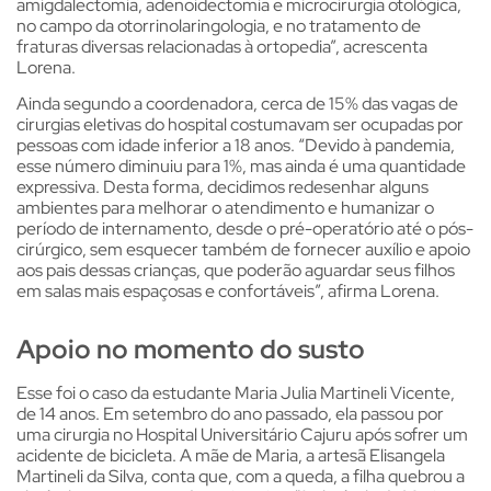
amigdalectomia, adenoidectomia e microcirurgia otológica,
no campo da otorrinolaringologia, e no tratamento de
fraturas diversas relacionadas à ortopedia”, acrescenta
Lorena.
Ainda segundo a coordenadora, cerca de 15% das vagas de
cirurgias eletivas do hospital costumavam ser ocupadas por
pessoas com idade inferior a 18 anos. “Devido à pandemia,
esse número diminuiu para 1%, mas ainda é uma quantidade
expressiva. Desta forma, decidimos redesenhar alguns
ambientes para melhorar o atendimento e humanizar o
período de internamento, desde o pré-operatório até o pós-
cirúrgico, sem esquecer também de fornecer auxílio e apoio
aos pais dessas crianças, que poderão aguardar seus filhos
em salas mais espaçosas e confortáveis”, afirma Lorena.
Apoio no momento do susto
Esse foi o caso da estudante Maria Julia Martineli Vicente,
de 14 anos. Em setembro do ano passado, ela passou por
uma cirurgia no Hospital Universitário Cajuru após sofrer um
acidente de bicicleta. A mãe de Maria, a artesã Elisangela
Martineli da Silva, conta que, com a queda, a filha quebrou a