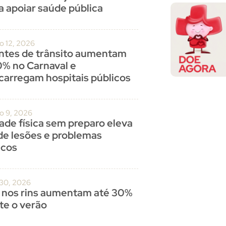
a apoiar saúde pública
o 12, 2026
ntes de trânsito aumentam
0% no Carnaval e
carregam hospitais públicos
ro 9, 2026
dade física sem preparo eleva
 de lesões e problemas
acos
 30, 2026
 nos rins aumentam até 30%
te o verão