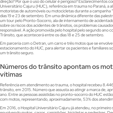
direção? Por que o uso do celular é perigoso? Esclarecimentos c
Universitário Cajuru (HUC), referência em trauma no Paraná, a a
motoristas de automóveis ou motocicletas durante a campanha “M
dias 19 e 23 de setembro. Em uma dinâmica diferente das palestr
um tour pelo Pronto-Socorro, ala de internamento de acidentado
sobre os riscos dos acidentes de trânsitos, os problemas causado
responsável. A ação promovida pelo hospital pelo segundo ano c
Trânsito, que acontecerá entre os dias 18 e 25 de setembro.
Em parceria com o Detran, um carro e três motos que se envolve
estacionamento do HUC, para alertar os pacientes e familiares so
um trânsito seguro.
Números do trânsito apontam os moto
vítimas
Referência em atendimento ao trauma, o hospital recebeu 8.44
trânsito, em 2015. Número que assusta ao atingir a marca de, a
ano. Entre as pessoas assistidas no pronto-socorro do HUC estã
com motos, representando, aproximadamente, 53% dos atendim
Em 2016, o Hospital Universitário Cajuru já atendeu, no primeiro
envolvendo motos, carros, caminhões, bicicletas e pedestres. De