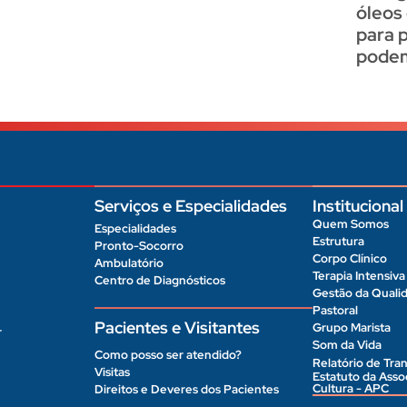
óleos
para 
podem
Serviços e Especialidades
Institucional
Quem Somos
Especialidades
Estrutura
Pronto-Socorro
Corpo Clínico
Ambulatório
Terapia Intensiva
Centro de Diagnósticos
Gestão da Quali
Pastoral
Pacientes e Visitantes
Grupo Marista
r
Som da Vida
Como posso ser atendido?
Relatório de Tran
Visitas
Estatuto da Ass
Cultura - APC
Direitos e Deveres dos Pacientes