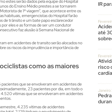
omo estes serão dados pela equipe do Hospital
IR par
lunos do Ensino Médio prestes a se tornarem
otorista de 1ª viagem”, que acontece entre os
as habituais, emergencistas do Hospital farão
s de trânsito e um bate papo esclarecedor
Fevereir
s por eles e as formas de ser um condutor
Acide
onsecutivo faz alusão à Semana Nacional de
até 3
sobre
ram em acidentes de transito serão alocados no
bre os riscos da imprudência e importância de
Feverei
Ativi
ciclistas como as maiores
risco
cardí
6 pacientes que se envolveram em acidentes de
proximadamente, 23 pacientes por dia, em todo o
Janeiro
o 4.520 vítimas que se envolveram em acidentes
Pedra
entos.
duran
 semestre, 4.235 vítimas de acidentes
ste total, 2.129 tinham o envolvimento de