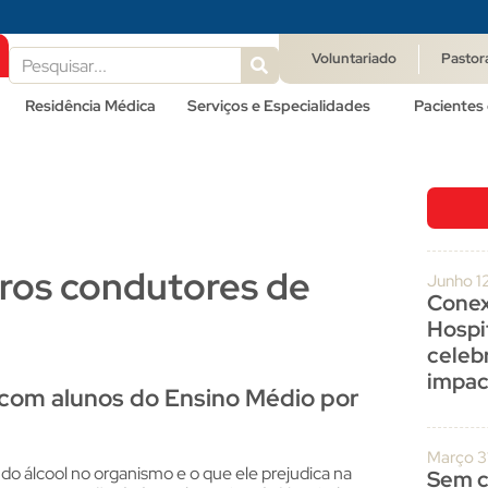
Voluntariado
Pastor
Residência Médica
Serviços e Especialidades
Pacientes 
ros condutores de
Junho 1
Conex
Hospit
celeb
impac
 com alunos do Ensino Médio por
Março 3
do álcool no organismo e o que ele prejudica na
Sem c