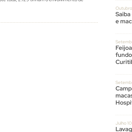
Outubro
Saiba
e mac
Setembr
Feijo
fundo
Curit
Setembr
Campa
macas
Hospit
Julho 1
Lavag