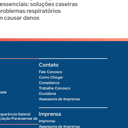
 essenciais: soluções caseiras
problemas respiratórios
 causar danos
Contato
Fale Conosco
Como Chegar
Compliance
Trabalhe Conosco
dade
Ouvidoria
Assessoria de Imprensa
Imprensa
sparência Salarial
ociação Paranaense de
Imprensa
Assessoria de Imprensa