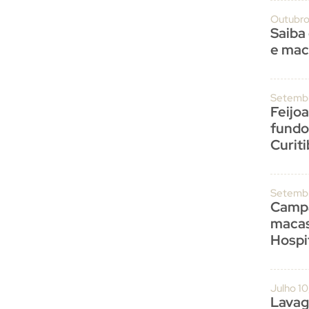
Outubro
Saiba
e mac
Setembr
Feijo
fundo
Curit
Setembr
Campa
macas
Hospit
Julho 1
Lavag