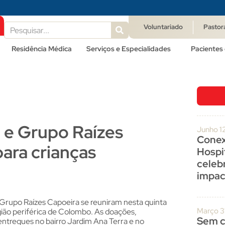
Voluntariado
Pastor
Residência Médica
Serviços e Especialidades
Pacientes 
u e Grupo Raízes
Junho 1
Conex
ara crianças
Hospit
celeb
impac
 Grupo Raízes Capoeira se reuniram nesta quinta
Março 3
gião periférica de Colombo. As doações,
Sem c
entregues no bairro Jardim Ana Terra e no