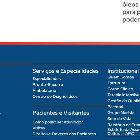
óleos
para 
podem
Serviços e Especialidades
Institucional
Quem Somos
Especialidades
Estrutura
Pronto-Socorro
Corpo Clínico
Ambulatório
Terapia Intensiva
Centro de Diagnósticos
Gestão da Quali
Pastoral
Pacientes e Visitantes
Grupo Marista
r
Som da Vida
Como posso ser atendido?
Relatório de Tran
Visitas
Estatuto da Ass
Cultura - APC
Direitos e Deveres dos Pacientes