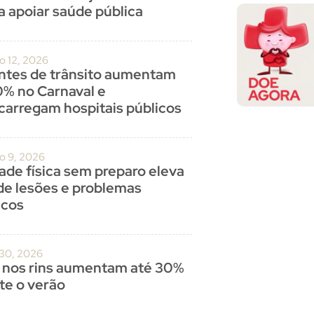
a apoiar saúde pública
o 12, 2026
ntes de trânsito aumentam
0% no Carnaval e
carregam hospitais públicos
ro 9, 2026
dade física sem preparo eleva
 de lesões e problemas
acos
 30, 2026
 nos rins aumentam até 30%
te o verão