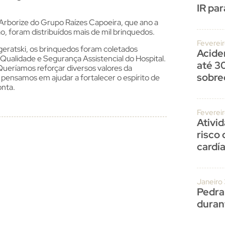
IR par
o Arborize do Grupo Raízes Capoeira, que ano a
 foram distribuídos mais de mil brinquedos.
Fevereir
eratski, os brinquedos foram coletados
Acide
Qualidade e Segurança Assistencial do Hospital.
até 3
Queríamos reforçar diversos valores da
sobre
pensamos em ajudar a fortalecer o espírito de
onta.
Feverei
Ativi
risco
cardí
Janeiro
Pedra
duran