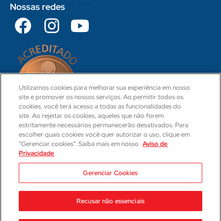
Nossas redes
Utilizamos cookies para melhorar sua experiência em nosso
site e promover os nossos serviços. Ao permitir todos os
cookies, você terá acesso a todas as funcionalidades do
site. Ao rejeitar os cookies, aqueles que não forem
estritamente necessários permanecerão desativados. Para
escolher quais cookies você quer autorizar o uso, clique em
“Gerenciar cookies”. Saiba mais em nosso
Aviso de
Privacidade
CRM 31-PR
Camila Hartmann
Gerenciar Cookies
Responsável Técnica Médica
CRM: 29623-PR | RQE: 21593
Recusar não essenciais