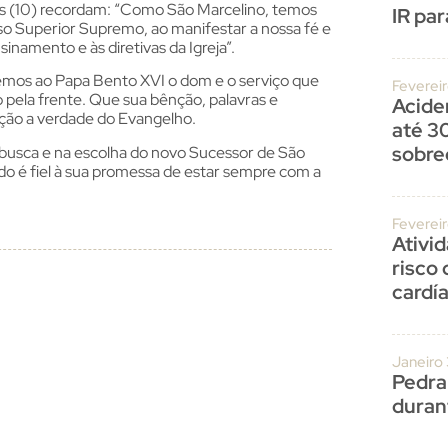
tas (10) recordam: “Como São Marcelino, temos
IR par
 Superior Supremo, ao manifestar a nossa fé e
namento e às diretivas da Igreja”.
cemos ao Papa Bento XVI o dom e o serviço que
Fevereir
pela frente. Que sua bênção, palavras e
Acide
ação a verdade do Evangelho.
até 3
sobre
a busca e na escolha do novo Sucessor de São
o é fiel à sua promessa de estar sempre com a
Feverei
Ativi
risco
cardí
Janeiro
Pedra
duran