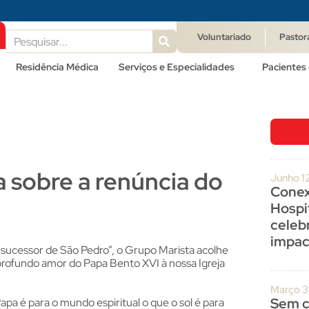
Voluntariado
Pastor
Residência Médica
Serviços e Especialidades
Pacientes 
sobre a renúncia do
Junho 1
Conex
Hospit
celeb
impac
 sucessor de São Pedro”, o Grupo Marista acolhe
 profundo amor do Papa Bento XVI à nossa Igreja
Março 3
Sem c
a é para o mundo espiritual o que o sol é para