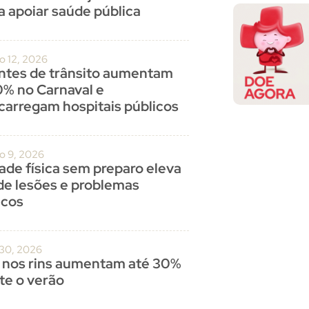
a apoiar saúde pública
o 12, 2026
ntes de trânsito aumentam
0% no Carnaval e
carregam hospitais públicos
ro 9, 2026
dade física sem preparo eleva
 de lesões e problemas
acos
 30, 2026
 nos rins aumentam até 30%
te o verão