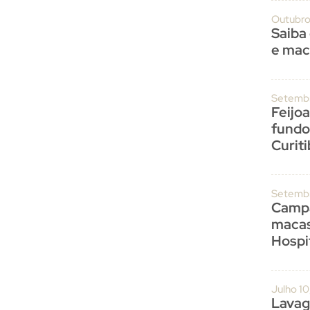
Outubro
Saiba
e mac
Setembr
Feijo
fundo
Curit
Setembr
Campa
macas
Hospit
Julho 1
Lavag