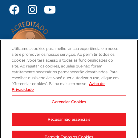
Utilizamos cookies para melhorar sua experiência em nosso
site e promover os nossos serviços. Ao permitir todos os
cookies, você terá acesso a todas as funcionalidades do
site. Ao rejeitar os cookies, aqueles que não forem
estritamente necessários permanecerão desativados. Para
escolher quais cookies você quer autorizar o uso, clique em
“Gerenciar cookies”. Saiba mais em nosso
Aviso de
Privacidade
CRM 31-PR
Camila Hartmann
Gerenciar Cookies
Responsável Técnica Médica
CRM: 29623-PR | RQE: 21593
Recusar não essenciais
2023 © Hospital Cajuru
Aviso de Privacidade
Permitir Todos os Cookies