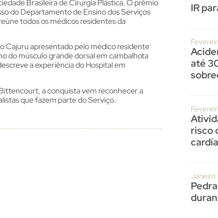
iedade Brasileira de Cirurgia Plástica. O prêmio
IR par
esso do Departamento de Ensino dos Serviços
 reúne todos os médicos residentes da
Fevereir
ário Cajuru apresentado pelo médico residente
Acide
talho do músculo grande dorsal em cambalhota
até 3
 descreve a experiência do Hospital em
sobre
o Bittencourt, a conquista vem reconhecer a
alistas que fazem parte do Serviço.
Feverei
Ativi
risco
cardí
Janeiro
Pedra
duran