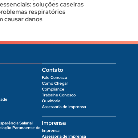
 essenciais: soluções caseiras
problemas respiratórios
 causar danos
Contato
Fale Conosco
Como Chegar
Compliance
Trabalhe Conosco
dade
Ouvidoria
Assessoria de Imprensa
Imprensa
sparência Salarial
ociação Paranaense de
Imprensa
Assessoria de Imprensa