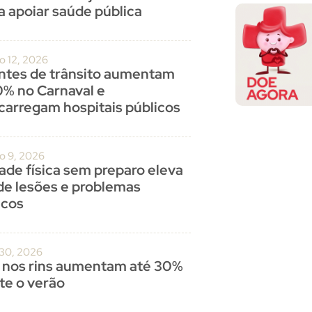
a apoiar saúde pública
o 12, 2026
ntes de trânsito aumentam
0% no Carnaval e
carregam hospitais públicos
ro 9, 2026
dade física sem preparo eleva
 de lesões e problemas
acos
 30, 2026
 nos rins aumentam até 30%
te o verão