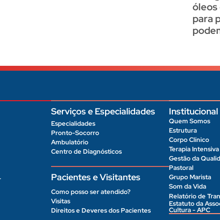
óleos
para 
podem
Serviços e Especialidades
Institucional
Quem Somos
Especialidades
Estrutura
Pronto-Socorro
Corpo Clínico
Ambulatório
Terapia Intensiva
Centro de Diagnósticos
Gestão da Quali
Pastoral
Pacientes e Visitantes
Grupo Marista
r
Som da Vida
Como posso ser atendido?
Relatório de Tran
Visitas
Estatuto da Ass
Cultura - APC
Direitos e Deveres dos Pacientes