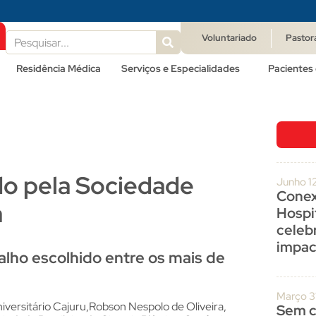
Voluntariado
Pastor
Residência Médica
Serviços e Especialidades
Pacientes 
o pela Sociedade
Junho 1
Conex
a
Hospit
celeb
impac
alho escolhido entre os mais de
Março 3
niversitário Cajuru,Robson Nespolo de Oliveira,
Sem c