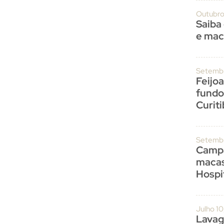
Outubro
Saiba
e mac
Setembr
Feijo
fundo
Curit
Setembr
Campa
macas
Hospit
Julho 1
Lavag