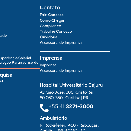
Contato
Fale Conosco
Como Chegar
Compliance
Trabalhe Conosco
dade
Ouvidoria
Assessoria de Imprensa
Imprensa
sparência Salarial
ociação Paranaense de
Imprensa
Assessoria de Imprensa
quisa
ca
Hospital Universitário Cajuru
Av. São José, 300, Cristo Rei
80.050-350 | Curitiba | PR
+55 41
3271-3000
Ambulatório
R. Rockefeller, 1450 - Rebouças,
Curitiba - PR, 80230-130