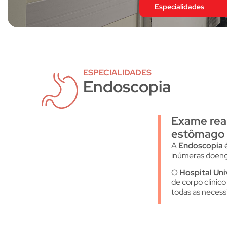
Especialidades
ESPECIALIDADES
Endoscopia
Exame real
estômago 
A
Endoscopia
é
inúmeras doença
O
Hospital Uni
de corpo clínic
todas as necess