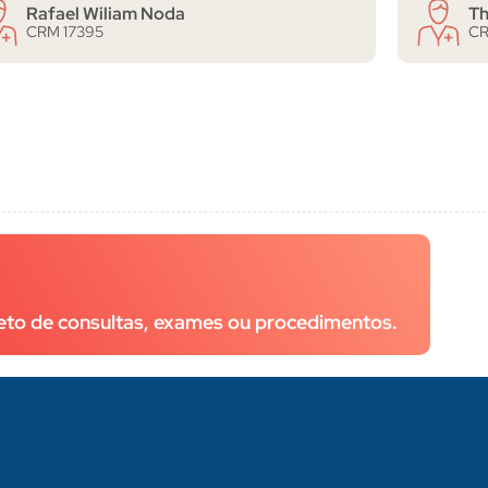
Rafael Wiliam Noda
T
CRM 17395
CR
eto de consultas, exames ou procedimentos.