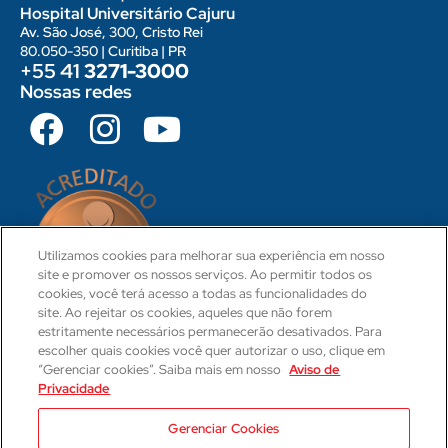
Hospital Universitário Cajuru
Av. São José, 300, Cristo Rei
80.050-350 | Curitiba | PR
+55 41
3271-3000
Nossas redes
Utilizamos cookies para melhorar sua experiência em nosso
site e promover os nossos serviços. Ao permitir todos os
cookies, você terá acesso a todas as funcionalidades do
site. Ao rejeitar os cookies, aqueles que não forem
estritamente necessários permanecerão desativados. Para
escolher quais cookies você quer autorizar o uso, clique em
“Gerenciar cookies”. Saiba mais em nosso
Aviso de
Privacidade
CRM 31-PR
Camila Hartmann
Gerenciar Cookies
Responsável Técnica Médica