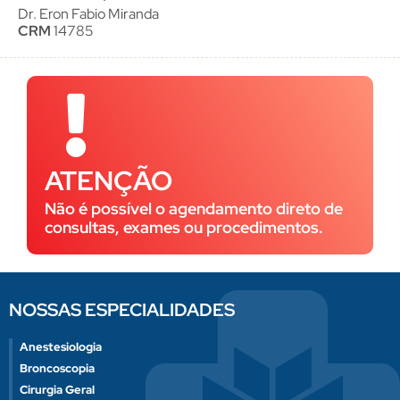
Dr. Eron Fabio Miranda
CRM
14785
ATENÇÃO
Não é possível o agendamento direto de
consultas, exames ou procedimentos.
NOSSAS ESPECIALIDADES
Anestesiologia
Broncoscopia
Cirurgia Geral